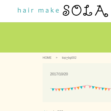
HOME
top_bg002
2017/10/20