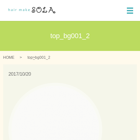
メ
top_bg001_2
HOME
top_bg001_2
2017/10/20