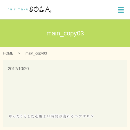
メ
main_copy03
HOME
main_copy03
2017/10/20