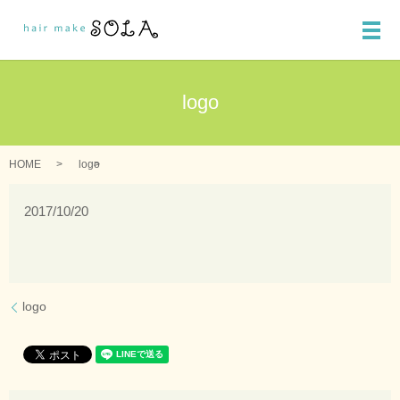
メ
logo
HOME
logo
2017/10/20
logo