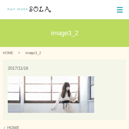
メ
image3_2
HOME
image3_2
2017/11/16
HOME